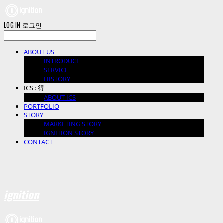
LOG IN
로그인
ABOUT US
INTRODUCE
SERVICE
HISTORY
ICS : 得
ABOUT ICS
PORTFOLIO
STORY
MARKETING STORY
IGNITION STORY
CONTACT
ignition