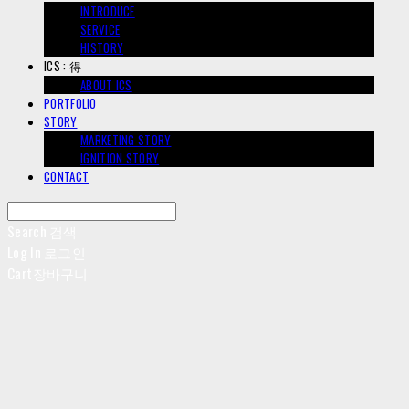
INTRODUCE
SERVICE
HISTORY
ICS : 得
ABOUT ICS
PORTFOLIO
STORY
MARKETING STORY
IGNITION STORY
CONTACT
Search
검색
Log In
로그인
Cart
장바구니