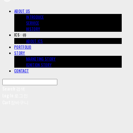
ABOUT US
INTRODUCE
SERVICE
HISTORY
ICS : 得
ABOUT ICS
PORTFOLIO
STORY
MARKETING STORY
IGNITION STORY
CONTACT
Search
검색
Log In
로그인
Cart
장바구니